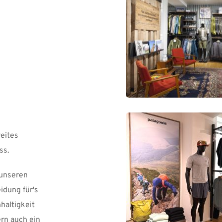
eites 
ss.
unseren 
dung für's 
altigkeit 
rn auch ein 