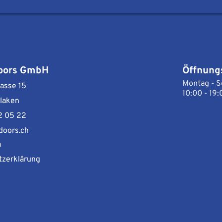
oors GmbH
Öffnung
Montag - S
asse 15
10:00 - 19:
laken
2 05 22
doors.ch
m
tzerklärung