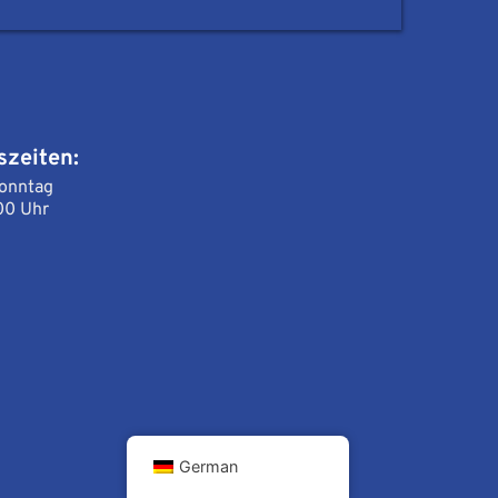
szeiten:
onntag 
00 Uhr
German