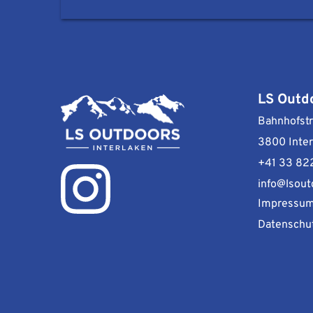
LS Outd
Bahnhofstr
3800 Inter
+41 33 82
info
@lsout
Impressu
Datenschu